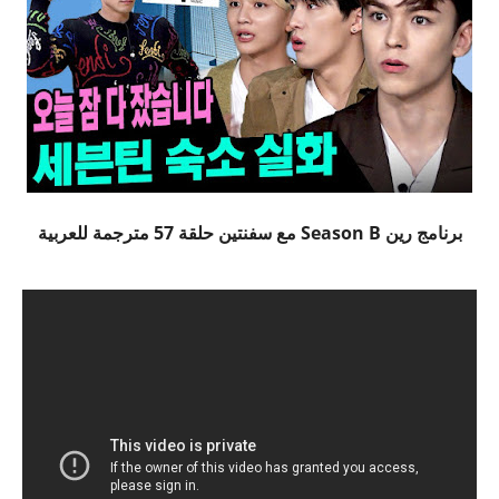
برنامج رين Season B مع سفنتين حلقة 57 مترجمة للعربية