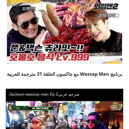
برنامج Wassap Man مع جاكسون الحلقة 31 مترجمة للعربية