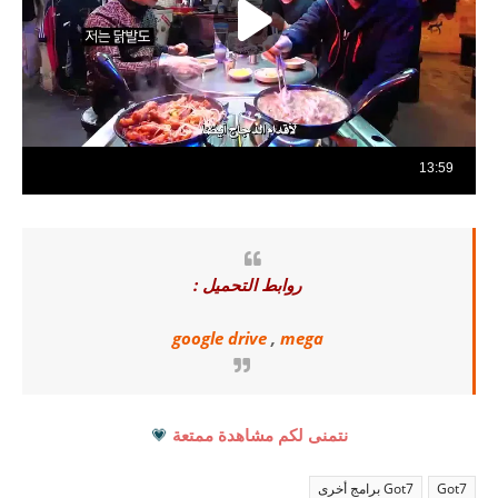
روابط التحميل :
google drive
,
mega
نتمنى لكم مشاهدة ممتعة
💗
Got7
Got7 برامج أخرى