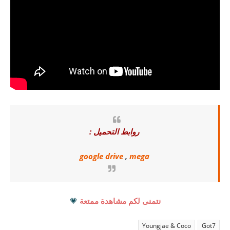
روابط التحميل :
google drive
,
mega
نتمنى لكم مشاهدة ممتعة
💗
Youngjae & Coco
Got7