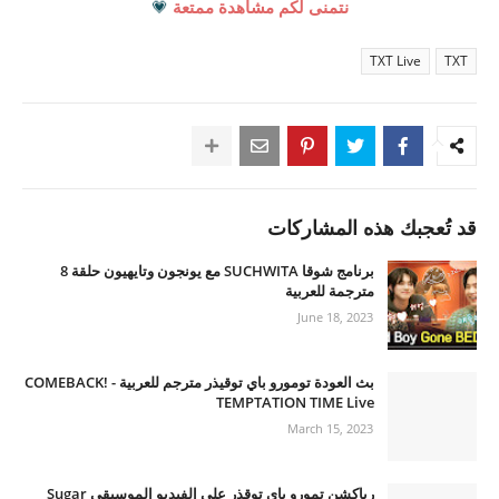
نتمنى لكم مشاهدة ممتعة
💗
TXT Live
TXT
قد تُعجبك هذه المشاركات
برنامج شوقا SUCHWITA مع يونجون وتايهيون حلقة 8
مترجمة للعربية
June 18, 2023
بث العودة تومورو باي توقيذر مترجم للعربية - COMEBACK!
TEMPTATION TIME Live
March 15, 2023
رياكشن تمورو باي توقذر على الفيديو الموسيقي Sugar