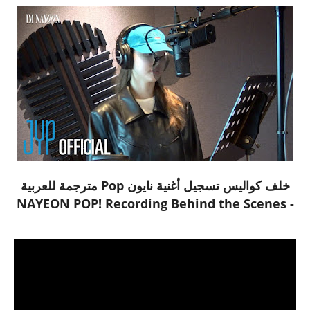
خلف كواليس تسجيل أغنية نايون Pop مترجمة للعربية
- NAYEON POP! Recording Behind the Scenes