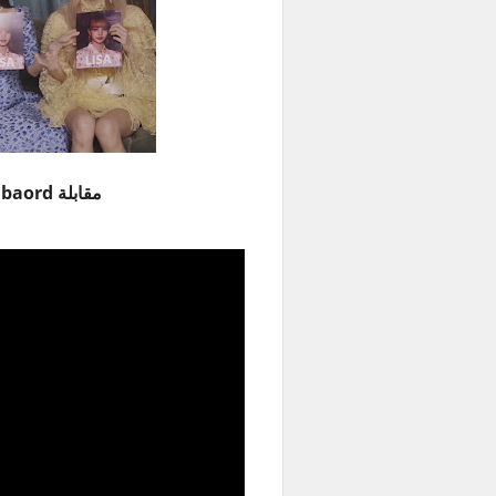
مقابلة Billbaord مع بلاكبينك مترجمة للعربية