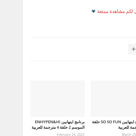
 لكم مشاهدة ممتعة
💗
برنامج اينهايبن SO SO FUN حلقة
برنامج اينهايبن ENHYPEN&Hi
الموسم 2 حلقة 4 مترجمة للعربية
February 24, 2023
March 25