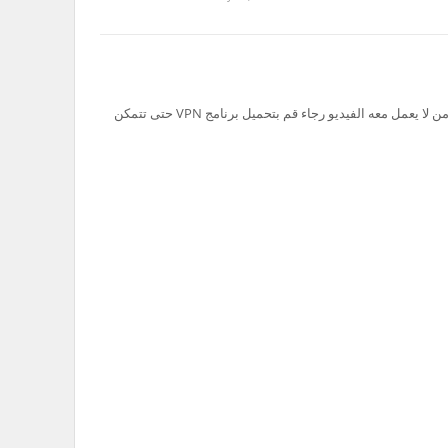
تم حظر سيرفر Ok.ru في السعودية لذلك من لا يعمل معه الفيديو رجاء قم بتحميل برنامج VPN حتى تتمكن