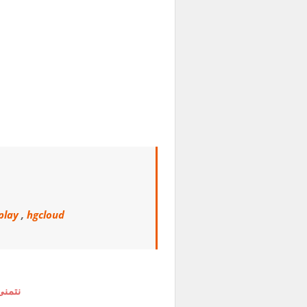
play
,
hgcloud
نتمنى