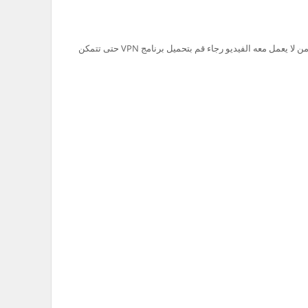
تم حظر سيرفر Ok.ru في السعودية لذلك من لا يعمل معه الفيديو رجاء قم بتحميل برنامج VPN حتى تتمكن