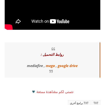
روابط التحميل :
mediafire ,
mega
,
google drive
نتمنى لكم مشاهدة ممتعة
💗
TXT
TXT برامج أخرى