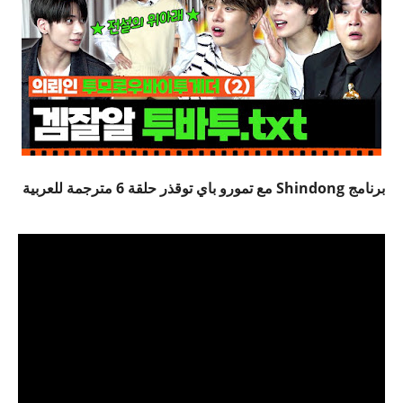
برنامج Shindong مع تمورو باي توقذر حلقة 6 مترجمة للعربية