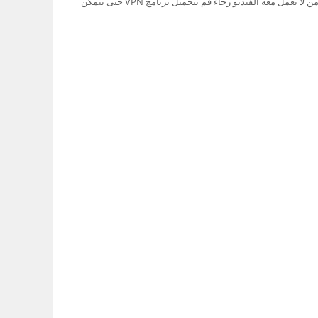
تم حظر سيرفر Ok.ru في السعودية لذلك من لا يعمل معه الفيديو رجاء قم بتحميل برنامج VPN حتى تتمكن