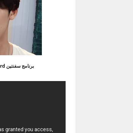
برنامج سفنتين SVT Record الحلقة 2 مترجمة للعربية