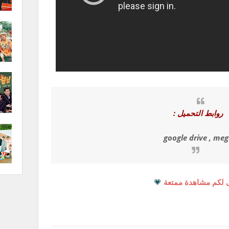
روابط التحميل :
google drive , me
 لكم مشاهدة ممتعة
💗