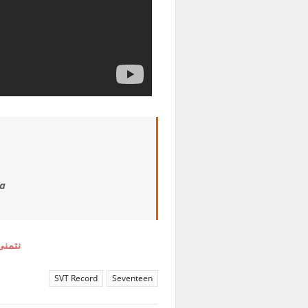
ga
نتمنى
SVT Record
Seventeen