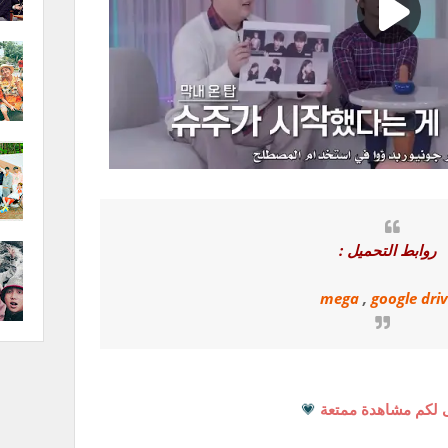
روابط التحميل :
mega
,
google dri
 لكم مشاهدة ممتعة
💗