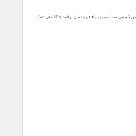
تم حظر سيرفر Ok.ru في السعودية لذلك من لا يعمل معه الفيديو رجاء قم بتحميل برنامج VPN حتى تتمكن