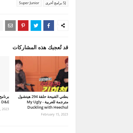
SJ برامج أخرى
Super Junior
قد تُعجبك هذه المشاركات
بطتي القبيحة حلقة 294 هيتشول
مترجمة للعربية - My Ugly
D&E مترجمة للعربية
Duckling with Heechul
, 2023
February 15, 2023