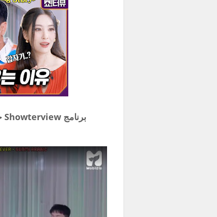
برنامج Showterview حلقة 22 مع سوبر جونيور مترجمة للعربية