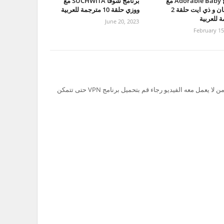
برنامج Adorable Baby مع
برنامج شوقا SUCHWITA مع
جونقهان و ذي ايت حلقة 2
ووزي حلقة 10 مترجمة للعربية
 للعربية
June 20, 2023
February 15
تم حظر سيرفر Ok.ru في السعودية لذلك من لا يعمل معه الفيديو رجاء قم بتحميل برنامج VPN حتى تتمكن