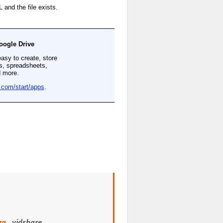
ga
, vidshare