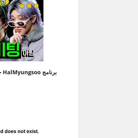
برنامج HalMyungsoo حلقة 105 مع هاو وفيرنون مترجمة للعربية