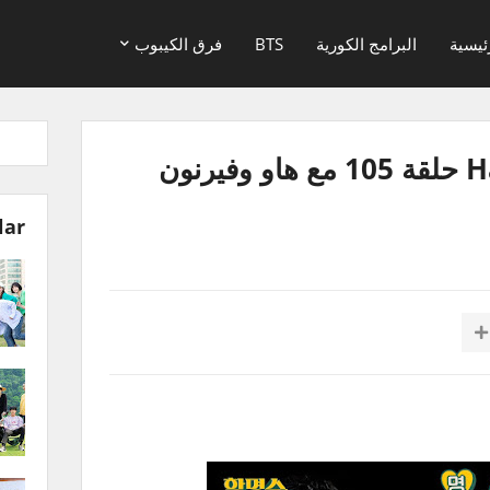
ئيسية
البرامج الكورية
BTS
فرق الكيبوب
برنامج HalMyungsoo حلقة 105 مع هاو وفيرنون
lar