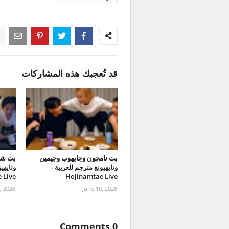
قد تُعجبك هذه المشاركات
بث نامجون وجايهوب وجيمين
بث شو
وتايهيونغ مترجم للعربية -
 Live
Hojinamtae Live
, 2026
June 10, 2026
0 Comments