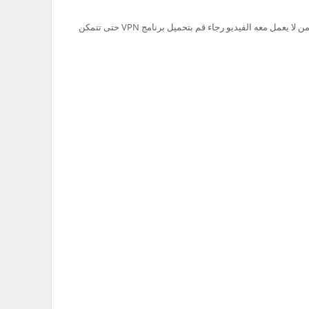
تم حظر سيرفر Ok.ru في السعودية لذلك من لا يعمل معه الفيديو رجاء قم بتحميل برنامج VPN حتى تتمكن