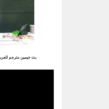
بث جيمين مترجم للعربية -  three colored cat Live