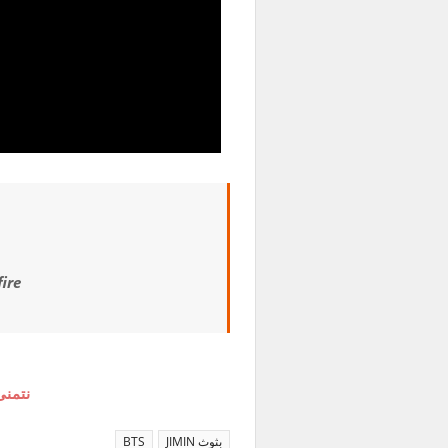
ire
نتمنى
بثوث JIMIN
BTS