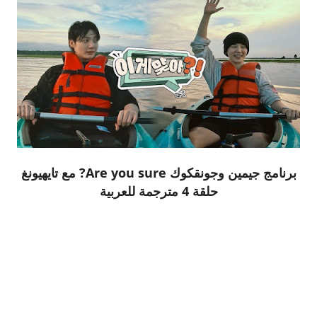
برنامج جيمين وجونقكوك Are you sure? مع تايهيونغ
حلقة 4 مترجمة للعربية