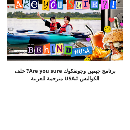
برنامج جيمين وجونقكوك Are you sure? خلف
الكواليس #USA مترجمة للعربية