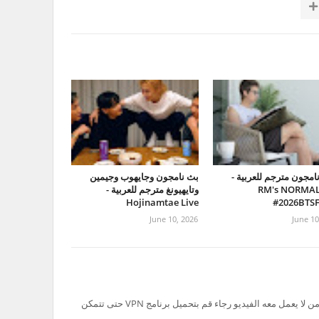
امجون مترجم للعربية -
بث نامجون وجايهوب وجيمين
RM's NORMAL
وتايهيونغ مترجم للعربية -
Hojinamtae Live
#2026BTS
June 10, 2026
June 10
تم حظر سيرفر Ok.ru في السعودية لذلك من لا يعمل معه الفيديو رجاء قم بتحميل برنامج VPN حتى تتمكن