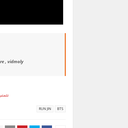
re , vidmoly
نتمنى
RUN JIN
BTS