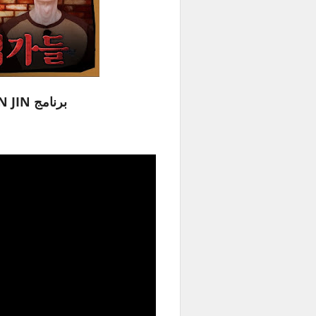
برنامج RUN JIN حلقة 26 مترجمة للعربية