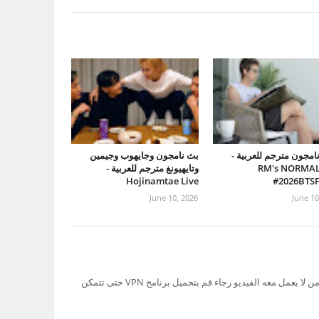
امجون مترجم للعربية -
بث نامجون وجايهوب وجيمين
RM's NORMAL
وتايهيونغ مترجم للعربية -
Hojinamtae Live
#2026BTS
June 10, 2026
June 10
تم حظر سيرفر Ok.ru في السعودية لذلك من لا يعمل معه الفيديو رجاء قم بتحميل برنامج VPN حتى تتمكن