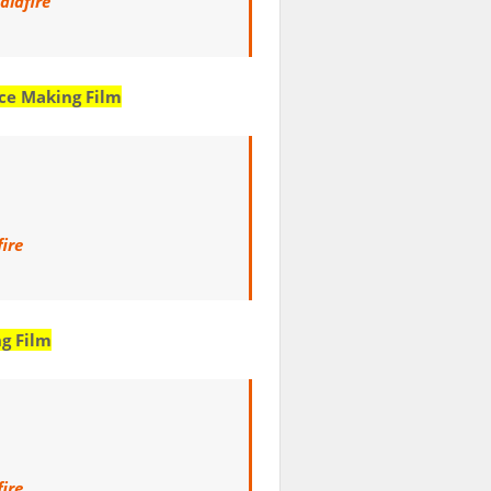
diafire
ce Making Film
ire
g Film
ire