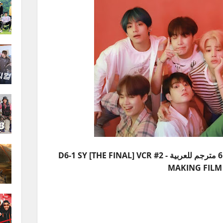
ديفيدي ذكريات بتس 2019 الجزء 6 مترجم للعربية - D6-1 SY [THE FINAL] VCR #2
MAKING FILM