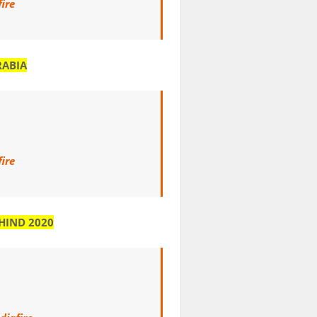
ire
RABIA
ire
HIND 2020