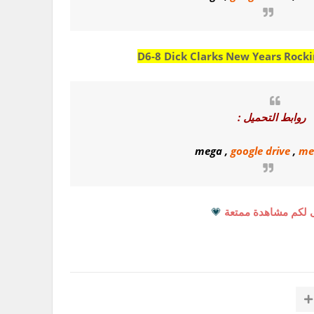
D6-8 Dick Clarks New Years Rock
روابط التحميل :
mega
,
google drive
,
me
 لكم مشاهدة ممتعة
💗