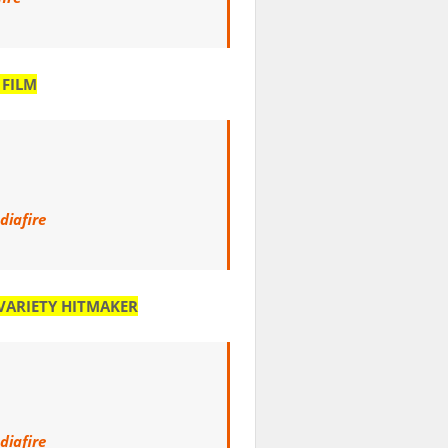
 FILM
diafire
 VARIETY HITMAKER
diafire