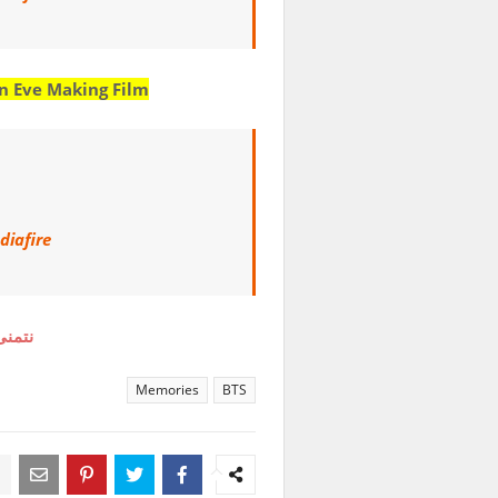
in Eve Making Film
diafire
نتمنى
Memories
BTS