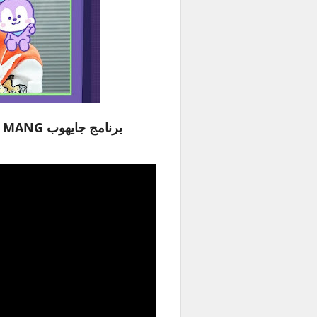
برنامج جايهوب BT21 INSIDE MANG حلقة 11 مترجمة للعربية