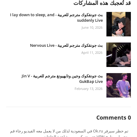
قد تُعجبك هذه المشاركات
بث جونقكوك مترجم للعربية - I lay down to sleep, and
suddenly Live
June 10, 2026
بث جونقكوك مترجم للعربية - Nervous Live
April 11, 2026
بث جونقكوك وجين وتايهيونغ مترجم للعربية - Jin V
GukBap Live
February 13, 2026
0 Comments
تم حظر سيرفر Ok.ru في السعودية لذلك من لا يعمل معه الفيديو رجاء قم
بتحميل برنامج VPN حتى تتمكن من مشاهدة الحلقات.