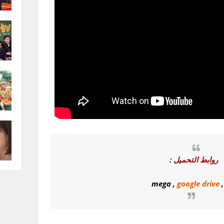
روابط التحميل :
mega
,
google drive
,