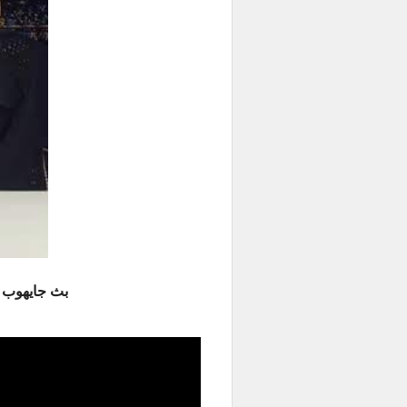
بث جايهوب مترجم