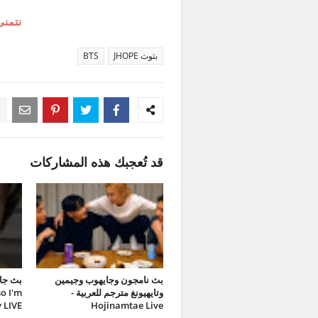
نتمنى
بثوث JHOPE
BTS
قد تُعجبك هذه المشاركات
بث نامجون وجايهوب وجيمين
وتايهيونغ مترجم للعربية -
o I'm
 LIVE
Hojinamtae Live