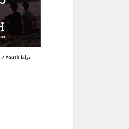
دراما Begins ≠ Youth الحلقة 12 مترجمة للعربية