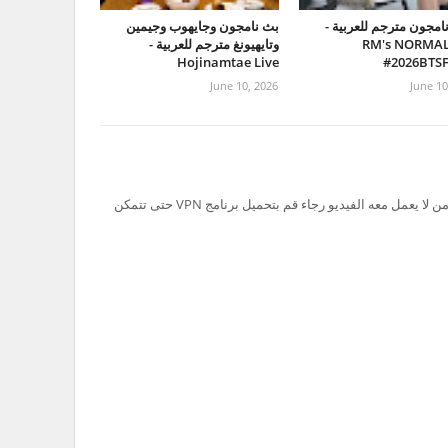
امجون مترجم للعربية -
بث نامجون وجايهوب وجيمين
RM's NORMAL
وتايهيونغ مترجم للعربية -
Hojinamtae Live
#2026BTS
June 10, 2026
June 10
تم حظر سيرفر Ok.ru في السعودية لذلك من لا يعمل معه الفيديو رجاء قم بتحميل برنامج VPN حتى تتمكن