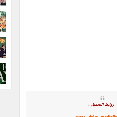
روابط التحميل :
mega
,
drive
,
mediafir