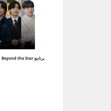
برنامج BTS Monuments: Beyond the Star الحلقة 6 مترجمة للعربية