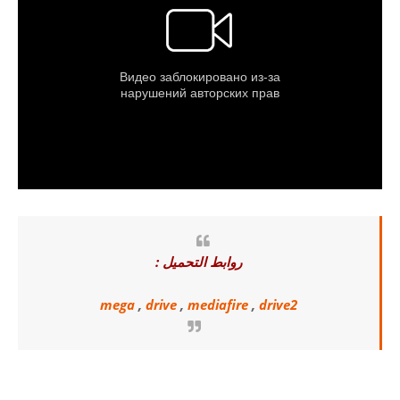
روابط التحميل :
mega
,
drive
,
mediafire
,
drive2