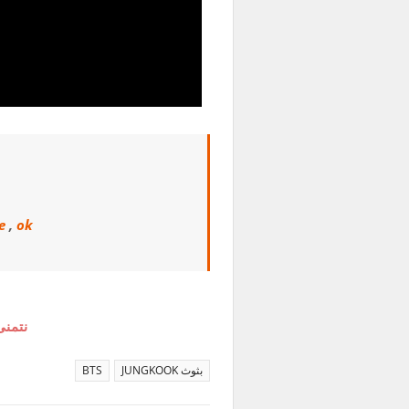
e
,
ok
نتمنى
بثوث JUNGKOOK
BTS