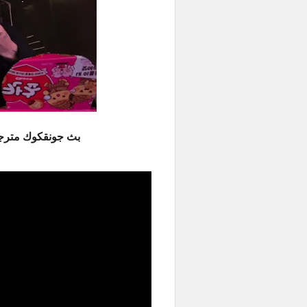
بث جونقكوك مترجم للعربية - ve