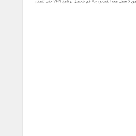
تم حظر سيرفر Ok.ru في السعودية لذلك من لا يعمل معه الفيديو رجاء قم بتحميل برنامج VPN حتى تتمكن