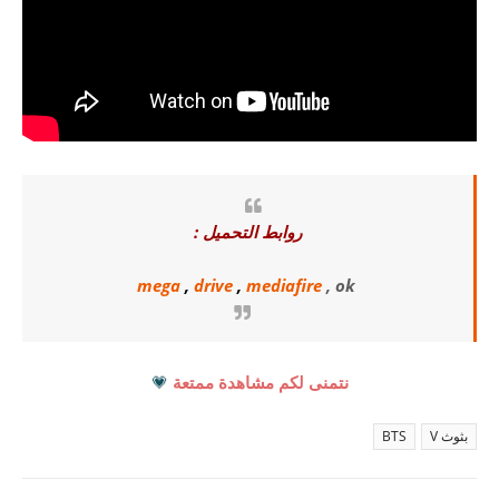
روابط التحميل :
mega
,
drive
,
mediafire
, ok
نتمنى لكم مشاهدة ممتعة
💗
بثوث V
BTS