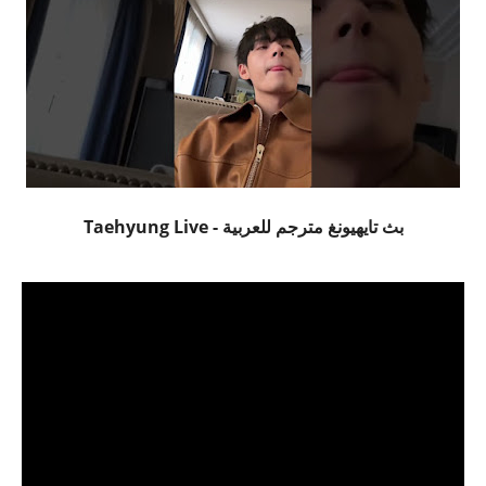
بث تايهيونغ مترجم للعربية - Taehyung Live