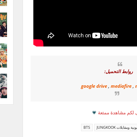
روابط التحميل:
google drive
,
mediafire
,
 لكم مشاهدة ممتعة
💗
ة ومقابلات JUNGKOOK
BTS