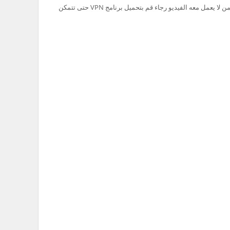
تم حظر سيرفر Ok.ru في السعودية لذلك من لا يعمل معه الفيديو رجاء قم بتحميل برنامج VPN حتى تتمكن