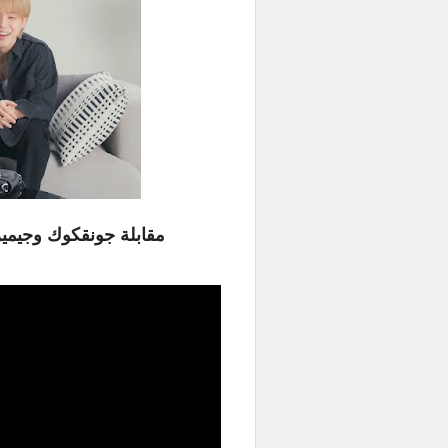
مقابلة جونقكوك وجيمين مع VOGUE JAPAN مترج