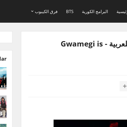
ئيسية
البرامج الكورية
BTS
فرق الكيبوب
بث جونقكوك مترجم للعربية - Gwamegi is
lar