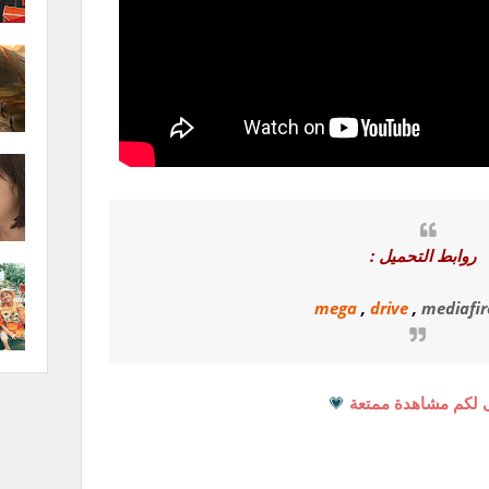
روابط التحميل :
mega
,
drive
,
mediafire
 لكم مشاهدة ممتعة
💗