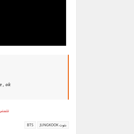
 , ok
نتمنى
بثوث JUNGKOOK
BTS