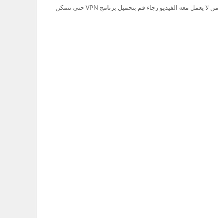
تم حظر سيرفر Ok.ru في السعودية لذلك من لا يعمل معه الفيديو رجاء قم بتحميل برنامج VPN حتى تتمكن