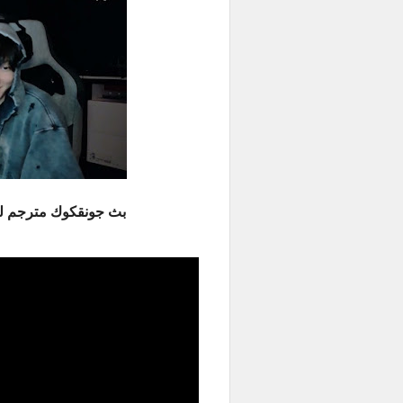
بث جونقكوك مترجم للعربية - icious Live