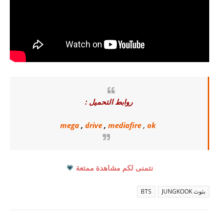
روابط التحميل :
mega
,
drive
,
mediafire
,
ok
نتمنى لكم مشاهدة ممتعة
💗
بثوث JUNGKOOK
BTS