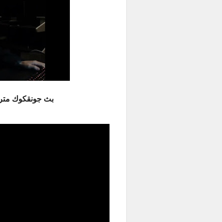
بث جونقكوك مترجم للعربية -