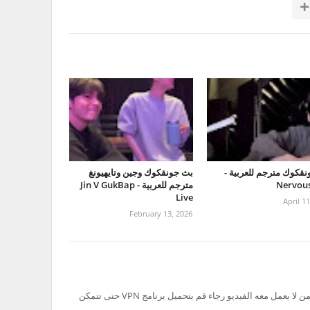
قكوك مترجم للعربية -
بث جونقكوك وجين وتايهيونغ
Nervous
مترجم للعربية - Jin V GukBap
Live
April 1
February 13, 2026
تم حظر سيرفر Ok.ru في السعودية لذلك من لا يعمل معه الفيديو رجاء قم بتحميل برنامج VPN حتى تتمكن