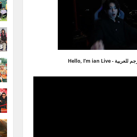
 Hello, I’m ian Live