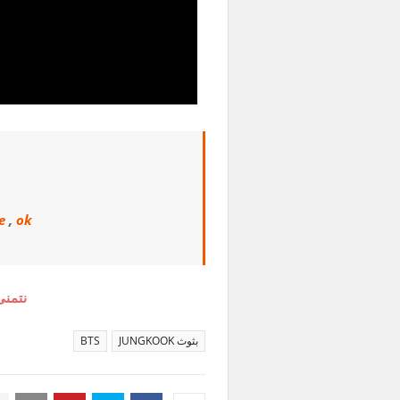
e
,
ok
نتمنى
بثوث JUNGKOOK
BTS