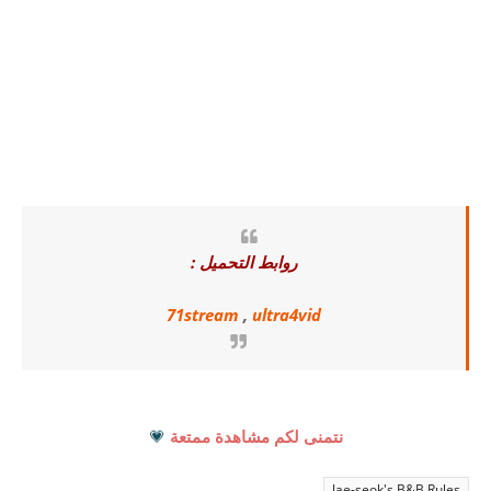
روابط التحميل :
71stream
,
ultra4vid
نتمنى لكم مشاهدة ممتعة
💗
Jae-seok's B&B Rules