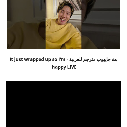
بث جايهوب مترجم للعربية - It just wrapped up so I'm
happy LIVE