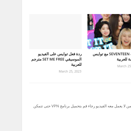
مقابلة SEVENTEEN مع توايس
ردة فعل توايس على الفيديو
 للعربية
الموسيقي SET ME FREE مترجم
للعربية
March 25
March 25, 2023
تم حظر سيرفر Ok.ru في السعودية لذلك من لا يعمل معه الفيديو رجاء قم بتحميل برنامج VPN حتى تتمكن