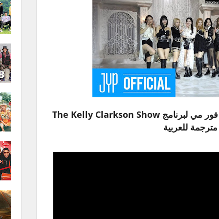
خلف كواليس تصوير اداء كراي فور مي لبرنامج The Kelly Clarkson Show
مترجمة للعربية