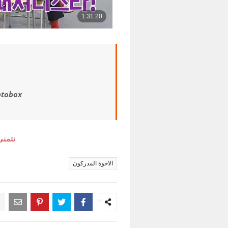
ptobox
نتمنى
الاخوة المدركون