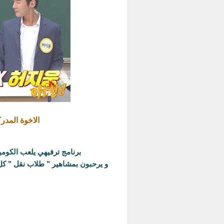
الاخوة المدركون حلقة 7
برنامج ترفيهي يلعب الكومي
و يرحبون بمشاهير " طلاب نقل " كل