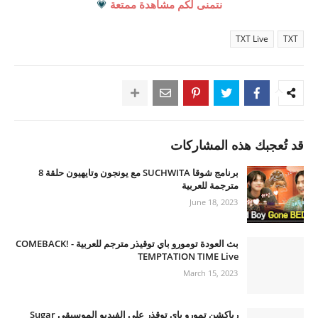
نتمنى لكم مشاهدة ممتعة
💗
TXT Live
TXT
قد تُعجبك هذه المشاركات
برنامج شوقا SUCHWITA مع يونجون وتايهيون حلقة 8
مترجمة للعربية
June 18, 2023
بث العودة تومورو باي توقيذر مترجم للعربية - COMEBACK!
TEMPTATION TIME Live
March 15, 2023
رياكشن تمورو باي توقذر على الفيديو الموسيقي Sugar