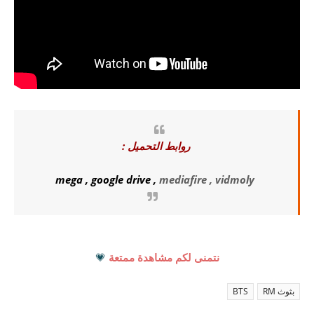
روابط التحميل :
mega
,
google drive
,
mediafire , vidmoly
نتمنى لكم مشاهدة ممتعة
💗
بثوث RM
BTS