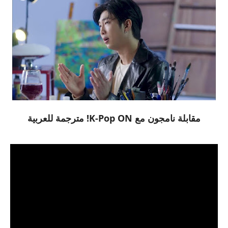
مقابلة نامجون مع K-Pop ON! مترجمة للعربية