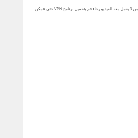
تم حظر سيرفر Ok.ru في السعودية لذلك من لا يعمل معه الفيديو رجاء قم بتحميل برنامج VPN حتى تتمكن