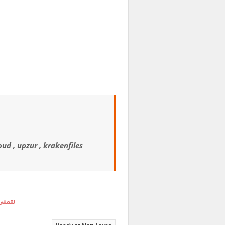
oud , upzur , krakenfiles
نتمنى