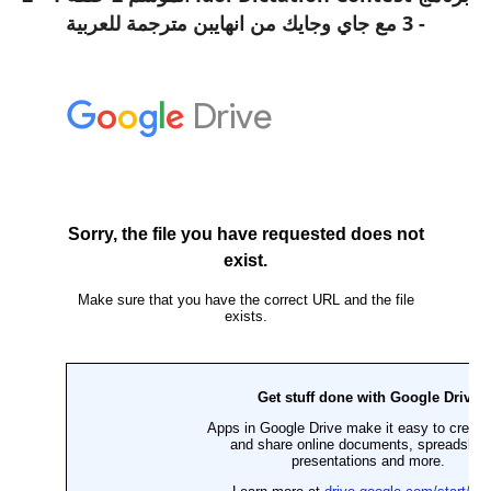
- 3 مع جاي وجايك من انهايبن مترجمة للعربية